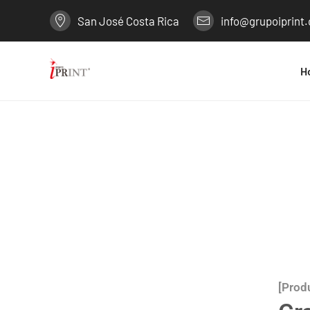
San José Costa Rica
info@grupoiprint
H
[Prod