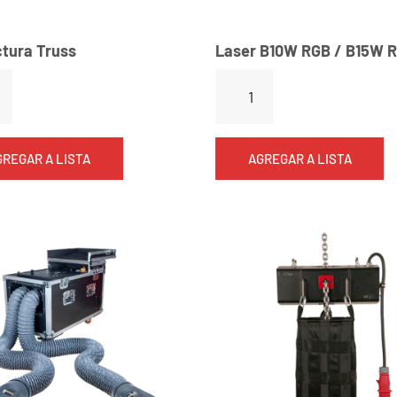
ctura Truss
Laser B10W RGB / B15W 
GREGAR A LISTA
AGREGAR A LISTA