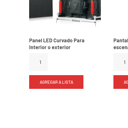
Panel LED Curvado Para
Pantal
Interior o exterior
escen
AGREGAR A LISTA
A