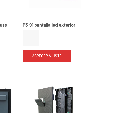
russ
P3.91 pantalla led exterior
AGREGAR A LISTA