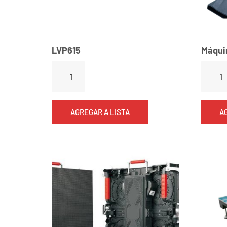
LVP615
Máquin
AGREGAR A LISTA
A