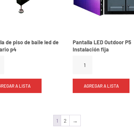
la de piso de baile led de
Pantalla LED Outdoor P5
ario p4
Instalación fija
GREGAR A LISTA
AGREGAR A LISTA
1
2
→