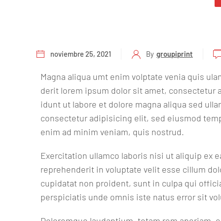
noviembre 25, 2021
By
groupiprint
Magna aliqua umt enim volptate venia quis ul
derit lorem ipsum dolor sit amet, consectetur
idunt ut labore et dolore magna aliqua sed ull
consectetur adipisicing elit, sed eiusmod temp
enim ad minim veniam, quis nostrud.
Exercitation ullamco laboris nisi ut aliquip ex
reprehenderit in voluptate velit esse cillum dol
cupidatat non proident, sunt in culpa qui offic
perspiciatis unde omnis iste natus error sit 
Doloremque laudantium, totam rem aperiam, eaq