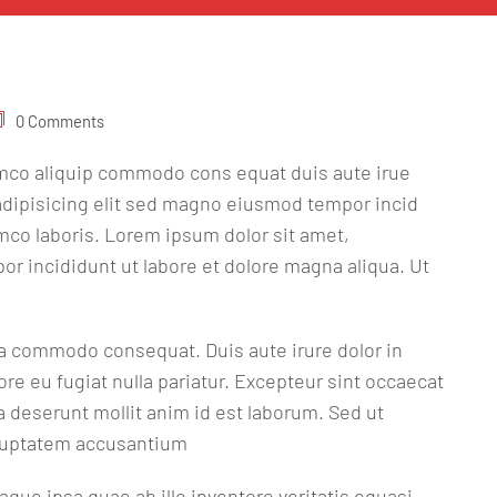
0 Comments
amco aliquip commodo cons equat duis aute irue
 adipisicing elit sed magno eiusmod tempor incid
amco laboris. Lorem ipsum dolor sit amet,
or incididunt ut labore et dolore magna aliqua. Ut
 ea commodo consequat. Duis aute irure dolor in
ore eu fugiat nulla pariatur. Excepteur sint occaecat
ia deserunt mollit anim id est laborum. Sed ut
voluptatem accusantium
ue ipsa quae ab illo inventore veritatis equasi