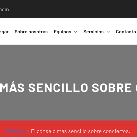
.com
ogar
Sobre nosotras
Equipos
Servicios
Contacto
MÁS SENCILLO SOBRE
Portada
»
El consejo más sencillo sobre conciertos.