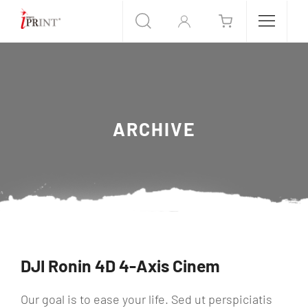
ARCHIVE
DJI Ronin 4D 4-Axis Cinem
Our goal is to ease your life. Sed ut perspiciatis