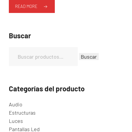
READ MORE
Buscar
B
Buscar
u
s
c
a
Categorías del producto
r
p
Audio
o
Estructuras
r
Luces
:
Pantallas Led