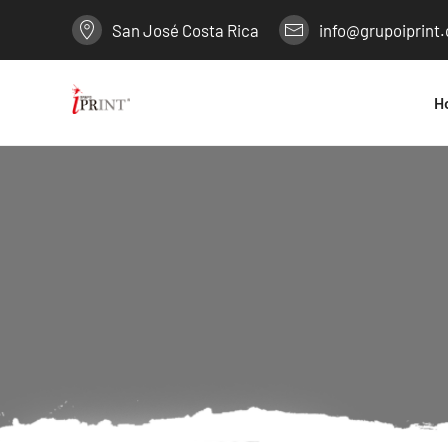
San José Costa Rica
info@grupoiprint
H