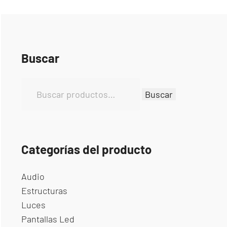
Buscar
B
Buscar
u
s
c
a
Categorías del producto
r
p
Audio
o
Estructuras
r
Luces
:
Pantallas Led