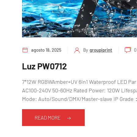
agosto 18, 2025
By
groupiprint
0
Luz PW0712
7*12W RGBWAmber+UV 6in1 Waterproof LED Par 
AC100-240V 50-60Hz Rated Power: 120W Lifespan
Mode: Auto/Sound/DMX/Master-slave IP Grade：
READ MORE